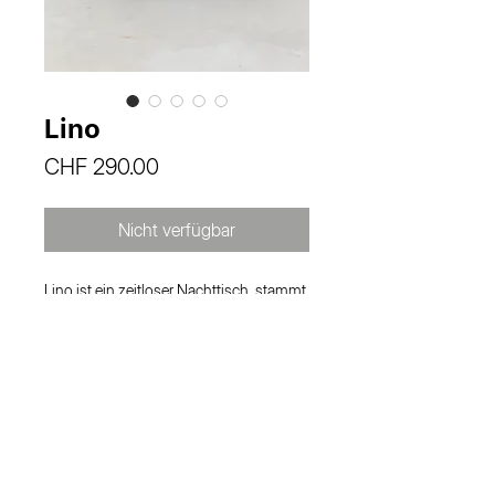
Lino
Preis
CHF 290.00
Nicht verfügbar
Lino ist ein zeitloser Nachttisch, stammt
aus den 50er Jahren und ist, nach einer
standesgemässen Auffrischung, bereit
für seine nächste Station.
Masse
H 53 cm
B 73 cm