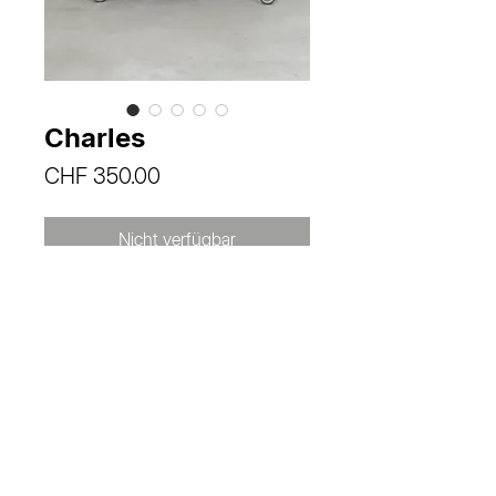
Charles
Preis
CHF 350.00
Nicht verfügbar
Masse
H 70 cm
B 76 cm
T 45.5 cm
© 2025 joy valance